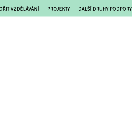
OŘIT VZDĚLÁVÁNÍ
PROJEKTY
DALŠÍ DRUHY PODPORY